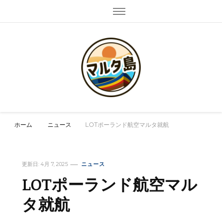
マルタ島
マルタの情報発信
ホーム
ニュース
LOTポーランド航空マルタ就航
更新日:
4月 7, 2025
ニュース
LOTポーランド航空マル
タ就航