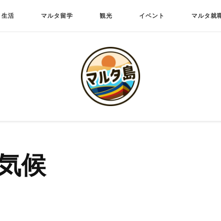
生活
マルタ留学
観光
イベント
マルタ就
気候