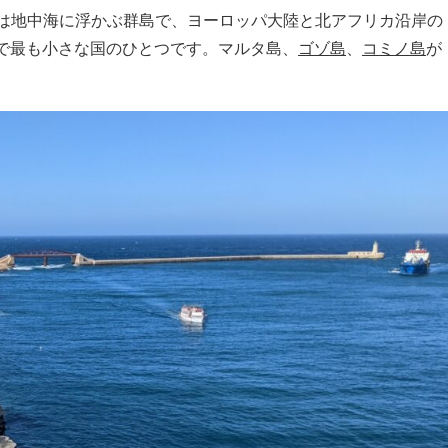
タは地中海に浮かぶ群島で、ヨーロッパ大陸と北アフリカ沿岸の
界で最も小さな国のひとつです。マルタ島、
ゴゾ島
、
コミノ島
が