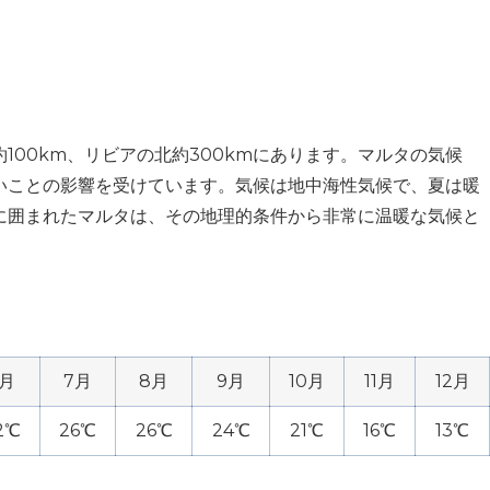
100km、リビアの北約300kmにあります。マルタの気候
いことの影響を受けています。気候は地中海性気候で、夏は暖
に囲まれたマルタは、その地理的条件から非常に温暖な気候と
6月
7月
8月
9月
10月
11月
12月
2℃
26℃
26℃
24℃
21℃
16℃
13℃