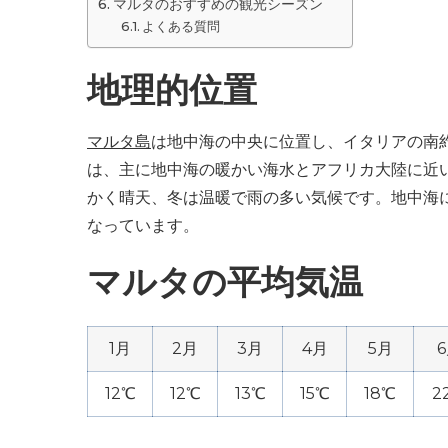
マルタのおすすめの観光シーズン
よくある質問
地理的位置
マルタ島
は地中海の中央に位置し、イタリアの南約
は、主に地中海の暖かい海水とアフリカ大陸に近
かく晴天、冬は温暖で雨の多い気候です。地中海
なっています。
マルタの平均気温
1月
2月
3月
4月
5月
12℃
12℃
13℃
15℃
18℃
2