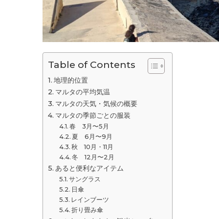
Table of Contents
地理的位置
マルタの平均気温
マルタの天気・気候の概要
マルタの季節ごとの服装
春 3月〜5月
夏 6月〜9月
秋 10月・11月
冬 12月〜2月
あると便利なアイテム
サングラス
日傘
レインブーツ
折り畳み傘