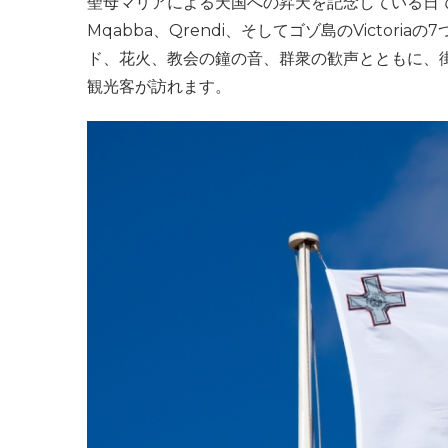
聖母マリアによる天国への昇天を記念している日です。この
Mqabba、Qrendi、そしてゴゾ島のVicto
ド、花火、教会の鐘の音、群衆の歓声とともに、
観光客が訪れます。