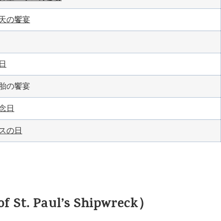
天の饗宴
日
胎の饗宴
念日
スの日
. Paul’s Shipwreck）