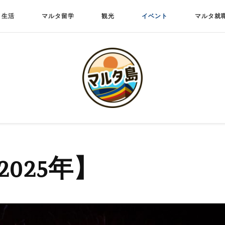
生活
マルタ留学
観光
イベント
マルタ就
025年】