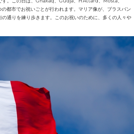
日は、Għaxaq、Gudja、Ħ’Attard、Mosta、
riaの7つの都市でお祝いごとが行われます。マリア像が、ブラスバン
街の通りを練り歩きます。このお祝いのために、多くの人々や