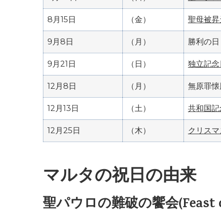
8月15日
（金）
聖母被昇
9月8日
（月）
勝利の日
9月21日
（日）
独立記念
12月8日
（月）
無原罪懐
12月13日
（土）
共和国記
12月25日
（木）
クリスマ
マルタの祝日の由来
聖パウロの難破の饗会(Feast of St