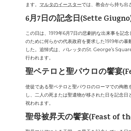
ます。
マルタのイースター
では、教会から持ち出
6月7日の記念日(
Sette Giugno
この日は、1919年6月7日の悲劇的な出来事を
のために何らかの代表政府を要求した1919年の
した。追悼式は、バレッタのSt. George’s Sq
行われます。
聖ペテロと聖パウロの饗宴(Feast of 
使徒である聖ペテロと聖パウロのローマでの殉教
し、二人の死または聖遺物が移された日を記念日と
祝われます。
聖母被昇天の饗宴(Feast of the 