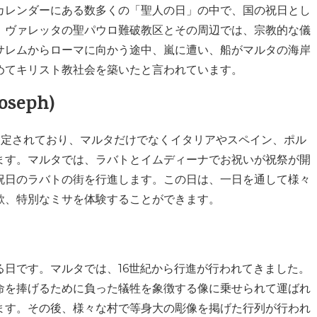
カレンダーにある数多くの「聖人の日」の中で、国の祝日とし
。
ヴァレッタの聖パウロ難破教区とその周辺では、宗教的な儀
サレムからローマに向かう途中、嵐に遭い、船がマルタの海岸
めてキリスト教社会を築いたと言われています。
seph)
固定されており、マルタだけでなくイタリアやスペイン、ポル
ます。マルタでは、ラバトとイムディーナでお祝いが祝祭が開
祝日のラバトの街を行進します。この日は、一日を通して様々
歌、特別なミサを体験することができます。
日です。マルタでは、16世紀から行進が行われてきました。
命を捧げるために負った犠牲を象徴する像に乗せられて運ばれ
ます。その後、様々な村で等身大の彫像を掲げた行列が行われ