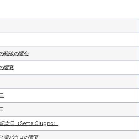
の難破の饗会
の饗宴
日
日
記念日（Sette Giugno）
と聖パウロの饗宴